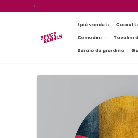
Vai
direttamente
ai contenuti
I più venduti
Cassett
Comodini
Tavolini 
Sdraio da giardino
Ga
Passa alle
informazioni
sul
prodotto