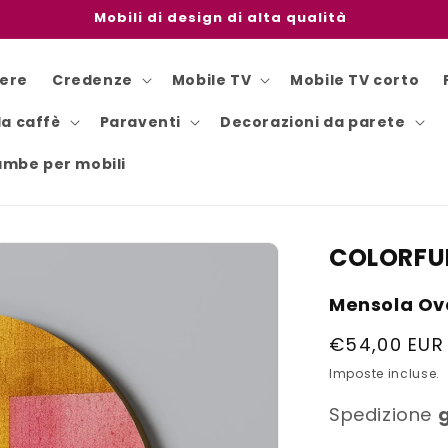
Mobili di design di alta qualità
iere
Credenze
Mobile TV
Mobile TV corto
da caffè
Paraventi
Decorazioni da parete
mbe per mobili
COLORFU
Mensola Ova
Prezzo
€54,00 EUR
di
Imposte incluse.
listino
Spedizione