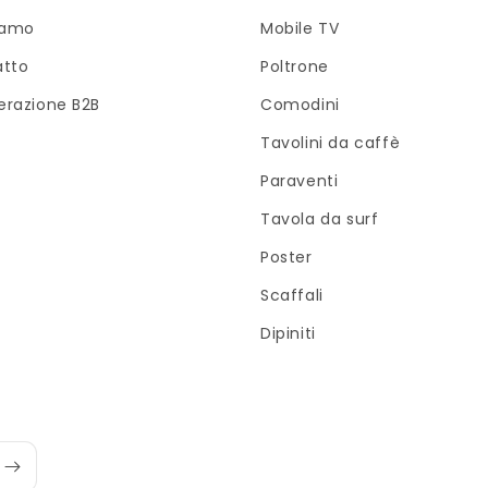
iamo
Mobile TV
atto
Poltrone
razione B2B
Comodini
Tavolini da caffè
Paraventi
Tavola da surf
Poster
Scaffali
Dipiniti