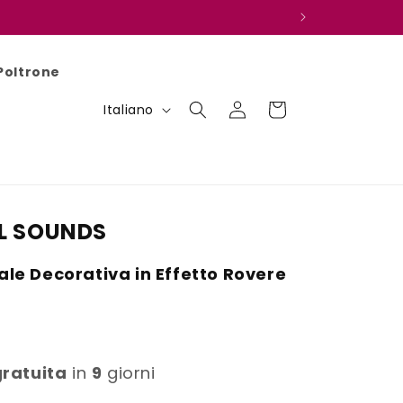
Poltrone
L
Accedi
Carrello
Italiano
i
n
g
u
L SOUNDS
a
le Decorativa in Effetto Rovere
gratuita
in
9
giorni