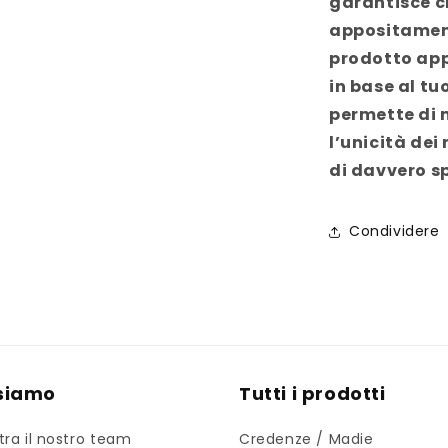
garantisce c
appositament
prodotto app
in base al tu
permette di 
l’unicità dei
di davvero sp
Condividere
 siamo
Tutti i prodotti
tra il nostro team
Credenze / Madie