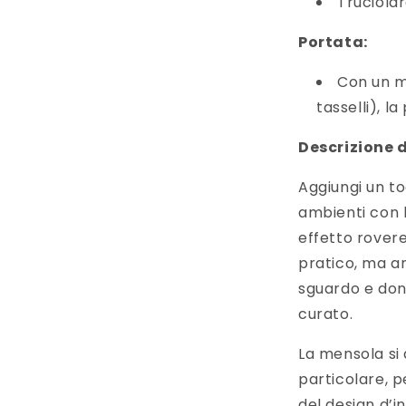
Truciola
Portata:
Con un m
tasselli), l
Descrizione 
Aggiungi un to
ambienti con 
effetto rover
pratico, ma a
sguardo e don
curato.
La mensola si 
particolare, 
del design d’