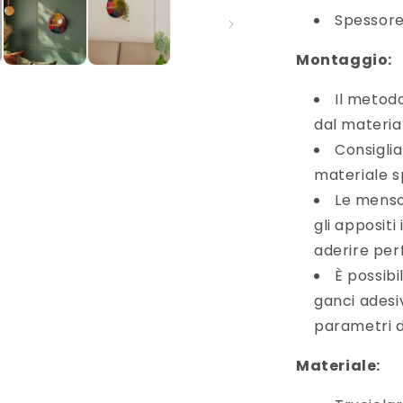
Spessore
Montaggio:
Il metod
dal materia
Consigliam
materiale s
Le menso
gli appositi
aderire per
È possibi
ganci adesiv
parametri d
Materiale: