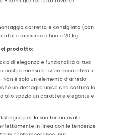
re + laminato (effetto rovere)
ontaggio corretto e consigliato (con
a portata massima è fino a 20 kg
del prodotto:
cco di eleganza e funzionalità ai tuoi
la nostra mensola ovale decorativa in
e. Non è solo un elemento d’arredo
nche un dettaglio unico che cattura lo
a allo spazio un carattere elegante e
distingue per la sua forma ovale
perfettamente in linea con le tendenze
interni contemporaneo, pur