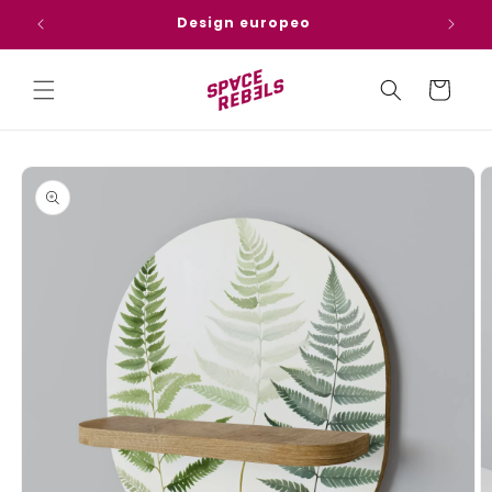
Vai
direttamente
tà
Design europeo
ai contenuti
Carrello
Passa alle
informazioni
sul
prodotto