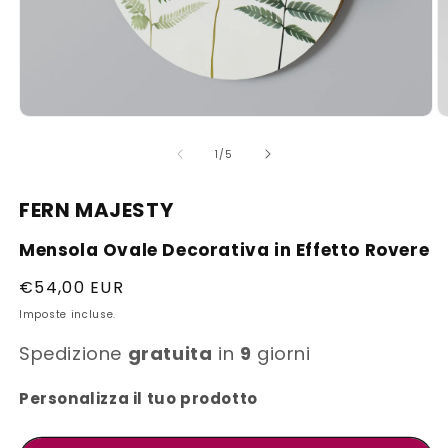
Apri
A
contenuti
c
multimediali
m
su
1
/
5
1
2
in
in
finestra
fi
FERN MAJESTY
modale
m
Mensola Ovale Decorativa in Effetto Rovere
Prezzo
€54,00 EUR
di
Imposte incluse.
listino
Spedizione
gratuita
in
9
giorni
Personalizza il tuo prodotto