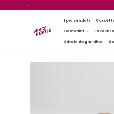
Vai
direttamente
ai contenuti
I più venduti
Cassett
Comodini
Tavolini 
Sdraio da giardino
Ga
Passa alle
informazioni
sul
prodotto