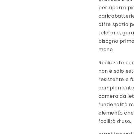
per riporre pi
caricabatteri
offre spazio p
telefono, gara
bisogno prima
mano.
Realizzato con
non è solo es
resistente e fu
complemento p
camera da let
funzionalità m
elemento che c
facilità d’uso.