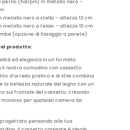
perno (hairpin) in metallo nero –
cm
 metallo nero a stella – altezza 13 cm
 metallo nero a telaio – altezza 10 cm
mbe (opzione di fissaggio a parete)
del prodotto:
alità ed eleganza in un formato
il nostro comodino con cassetto.
to d’arredo pratico e di stile combina
 la bellezza naturale del legno con un
o sul frontale del cassetto, creando
armonioso per qualsiasi camera da
 progettato pensando alla tua
’ordine. Il cassetto capiente è ideale