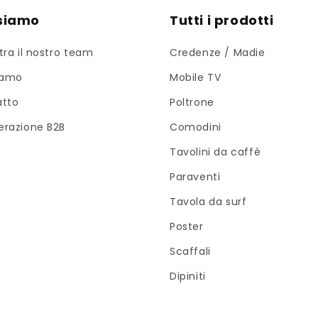
 siamo
Tutti i prodotti
tra il nostro team
Credenze / Madie
iamo
Mobile TV
atto
Poltrone
razione B2B
Comodini
Tavolini da caffè
Paraventi
Tavola da surf
Poster
Scaffali
Dipiniti