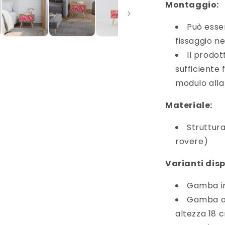
Montaggio:
Può esser
fissaggio ne
Il prodo
sufficiente
modulo alla
Materiale:
Struttura
rovere)
Varianti disp
Gamba in
Gamba a 
altezza 18 