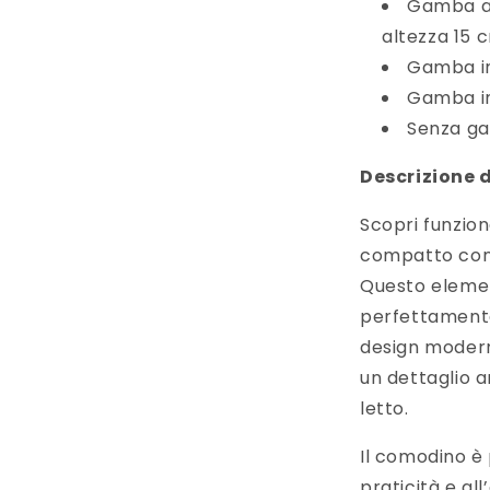
Gamba a 
altezza 15 
Gamba in
Gamba in
Senza ga
Descrizione 
Scopri funzion
compatto con 
Questo elemen
perfettamente
design modern
un dettaglio 
letto.
Il comodino è
praticità e all