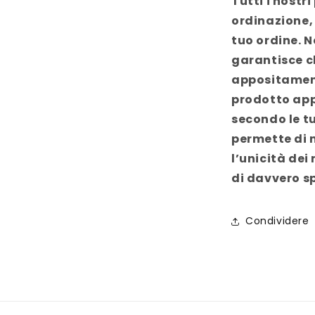
Tutti i nostr
ordinazione,
tuo ordine. 
garantisce c
appositament
prodotto app
secondo le tu
permette di 
l’unicità dei
di davvero sp
Condividere