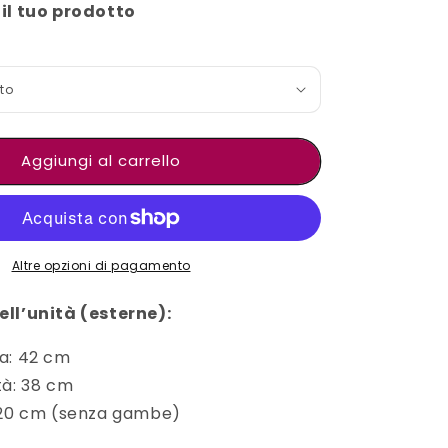
il tuo prodotto
Aggiungi al carrello
Altre opzioni di pagamento
ll’unità (esterne):
a: 42 cm
tà: 38 cm
 20 cm (senza gambe)