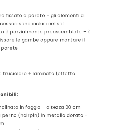
e fissato a parete – gli elementi di
cessari sono inclusi nel set
tto è parzialmente preassemblato – è
 fissare le gambe oppure montare il
 parete
: truciolare + laminato (effetto
onibili:
clinata in faggio – altezza 20 cm
perno (hairpin) in metallo dorato –
cm