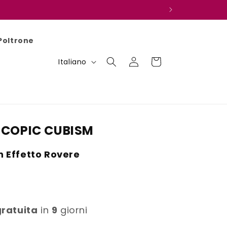
Poltrone
L
Accedi
Carrello
Italiano
i
n
g
u
SCOPIC CUBISM
a
 Effetto Rovere
R
gratuita
in
9
giorni