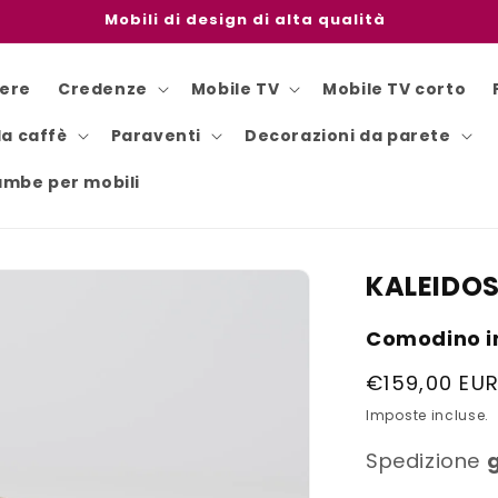
Mobili di design di alta qualità
iere
Credenze
Mobile TV
Mobile TV corto
da caffè
Paraventi
Decorazioni da parete
mbe per mobili
KALEIDO
Comodino in
Prezzo
€159,00 EU
di
Imposte incluse.
listino
Spedizione