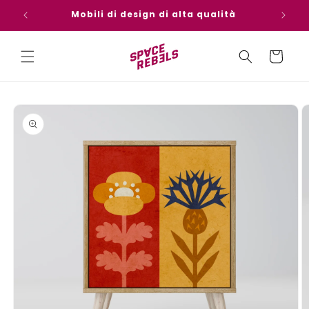
Vai
direttamente
Design europeo
ai contenuti
Carrello
Passa alle
informazioni
sul
prodotto