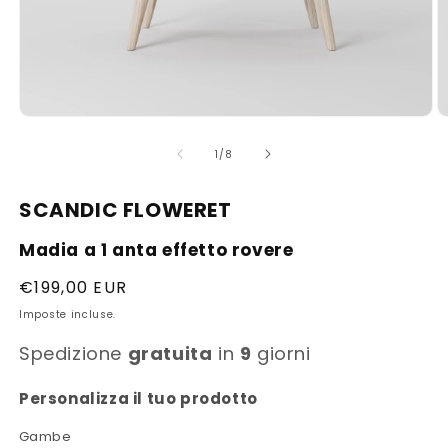
Apri
A
contenuti
c
multimediali
m
su
1
/
8
1
2
in
in
finestra
fi
SCANDIC FLOWERET
modale
m
Madia a 1 anta effetto rovere
Prezzo
€199,00 EUR
di
Imposte incluse.
listino
Spedizione
gratuita
in
9
giorni
Personalizza il tuo prodotto
Gambe